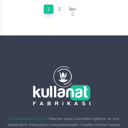
1
2
İleri
Kullanatfabrikasi.com
İnternet sitesi üzerinden işletme ve son
tüketicilerin ihtiyaçlarını karşılamaktadır. A kalite ürünleri satışa