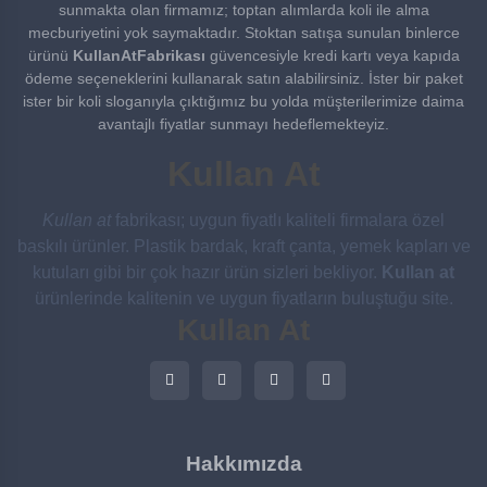
sunmakta olan firmamız; toptan alımlarda koli ile alma
mecburiyetini yok saymaktadır. Stoktan satışa sunulan binlerce
ürünü
KullanAtFabrikası
güvencesiyle kredi kartı veya kapıda
ödeme seçeneklerini kullanarak satın alabilirsiniz. İster bir paket
ister bir koli sloganıyla çıktığımız bu yolda müşterilerimize daima
avantajlı fiyatlar sunmayı hedeflemekteyiz.
Kullan At
Kullan at
fabrikası; uygun fiyatlı kaliteli firmalara özel
baskılı ürünler. Plastik bardak, kraft çanta, yemek kapları ve
kutuları gibi bir çok hazır ürün sizleri bekliyor.
Kullan at
ürünlerinde kalitenin ve uygun fiyatların buluştuğu site.
Kullan At
Hakkımızda