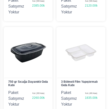
Paket
Paket
Koli (500 Adet)
Koli (500 Adet)
2385.00₺
2120.00₺
Satışımız
Satışımız
Yoktur
Yoktur
750 gr Sıcağa Dayanıklı Gıda
3 Bölmeli Film Yapıştırmalı
Kabı
Gıda Kabı
Paket
Paket
Koli (300 Adet)
Koli (400 Adet)
2260.00₺
1835.00₺
Satışımız
Satışımız
Yoktur
Yoktur