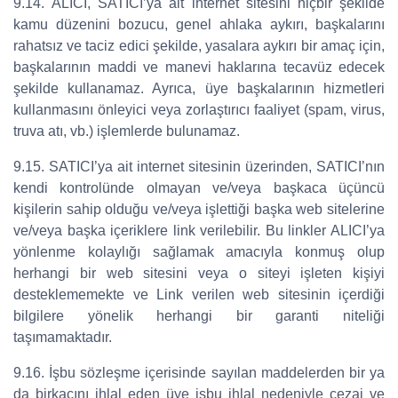
9.14. ALICI, SATICI’ya ait internet sitesini hiçbir şekilde
kamu düzenini bozucu, genel ahlaka aykırı, başkalarını
rahatsız ve taciz edici şekilde, yasalara aykırı bir amaç için,
başkalarının maddi ve manevi haklarına tecavüz edecek
şekilde kullanamaz. Ayrıca, üye başkalarının hizmetleri
kullanmasını önleyici veya zorlaştırıcı faaliyet (spam, virus,
truva atı, vb.) işlemlerde bulunamaz.
9.15. SATICI’ya ait internet sitesinin üzerinden, SATICI’nın
kendi kontrolünde olmayan ve/veya başkaca üçüncü
kişilerin sahip olduğu ve/veya işlettiği başka web sitelerine
ve/veya başka içeriklere link verilebilir. Bu linkler ALICI’ya
yönlenme kolaylığı sağlamak amacıyla konmuş olup
herhangi bir web sitesini veya o siteyi işleten kişiyi
desteklememekte ve Link verilen web sitesinin içerdiği
bilgilere yönelik herhangi bir garanti niteliği
taşımamaktadır.
9.16. İşbu sözleşme içerisinde sayılan maddelerden bir ya
da birkaçını ihlal eden üye işbu ihlal nedeniyle cezai ve