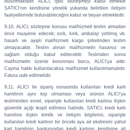
bulunmaktadır. ALICI, işbu sözleşmeyi kabul etmekle
SATICI’nın kendisine yönelik yukarıda belirtilen iletişim
faaliyetlerinde bulunabileceğini kabul ve beyan etmektedir.
9.10. ALICI, sözleşme konusu mal/hizmeti teslim almadan
önce muayene edecek; ezik, kırık, ambalajı yırtılmış vb.
hasarlı ve ayıplı mal/hizmeti kargo şirketinden teslim
almayacaktır. Teslim alınan mal/hizmetin hasarsız ve
sağlam olduğu kabul edilecektir. Teslimden sonra
mal/hizmetin özenle korunması borcu, ALICI’ya aittir.
Cayma hakkı kullanılacaksa mal/hizmet kullanılmamalıdır.
Fatura iade edilmelidir.
9.11. ALICI ile sipariş esnasında kullanılan kredi kartı
hamilinin aynı kişi olmaması veya ürünün ALICI’ya
tesliminden evvel, siparişte kullanılan kredi kartına ilişkin
güvenlik açığı tespit edilmesi halinde, SATICI, kredi kartı
hamiline ilişkin kimlik ve iletişim bilgilerini, siparişte
kullanılan kredi kartının bir önceki aya ait ekstresini yahut
kart hamilinin bankasından kredi kartının kendisine ait