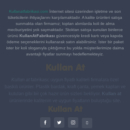
Kullanatfabrikasi.com
İnternet sitesi üzerinden işletme ve son
tüketicilerin ihtiyaçlarını karşılamaktadır. A kalite ürünleri satışa
sunmakta olan firmamız; toptan alımlarda koli ile alma
mecburiyetini yok saymaktadır. Stoktan satışa sunulan binlerce
ürünü
KullanAtFabrikası
güvencesiyle kredi kartı veya kapıda
ödeme seçeneklerini kullanarak satın alabilirsiniz. İster bir paket
ister bir koli sloganıyla çıktığımız bu yolda müşterilerimize daima
avantajlı fiyatlar sunmayı hedeflemekteyiz.
Kullan At
Kullan at
fabrikası; uygun fiyatlı kaliteli firmalara özel
baskılı ürünler. Plastik bardak, kraft çanta, yemek kapları ve
kutuları gibi bir çok hazır ürün sizleri bekliyor.
Kullan at
ürünlerinde kalitenin ve uygun fiyatların buluştuğu site.
Kullan At