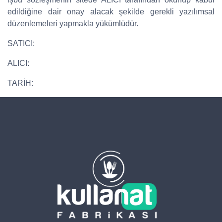
edildiğine dair onay alacak şekilde gerekli yazılımsal
düzenlemeleri yapmakla yükümlüdür.
SATICI:
ALICI:
TARİH: