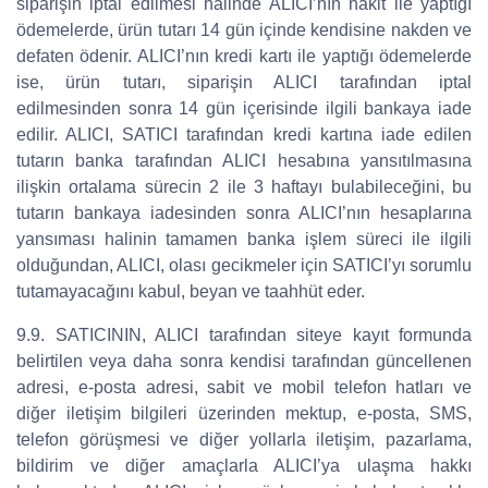
siparişin iptal edilmesi halinde ALICI’nın nakit ile yaptığı
ödemelerde, ürün tutarı 14 gün içinde kendisine nakden ve
defaten ödenir. ALICI’nın kredi kartı ile yaptığı ödemelerde
ise, ürün tutarı, siparişin ALICI tarafından iptal
edilmesinden sonra 14 gün içerisinde ilgili bankaya iade
edilir. ALICI, SATICI tarafından kredi kartına iade edilen
tutarın banka tarafından ALICI hesabına yansıtılmasına
ilişkin ortalama sürecin 2 ile 3 haftayı bulabileceğini, bu
tutarın bankaya iadesinden sonra ALICI’nın hesaplarına
yansıması halinin tamamen banka işlem süreci ile ilgili
olduğundan, ALICI, olası gecikmeler için SATICI’yı sorumlu
tutamayacağını kabul, beyan ve taahhüt eder.
9.9. SATICININ, ALICI tarafından siteye kayıt formunda
belirtilen veya daha sonra kendisi tarafından güncellenen
adresi, e-posta adresi, sabit ve mobil telefon hatları ve
diğer iletişim bilgileri üzerinden mektup, e-posta, SMS,
telefon görüşmesi ve diğer yollarla iletişim, pazarlama,
bildirim ve diğer amaçlarla ALICI’ya ulaşma hakkı