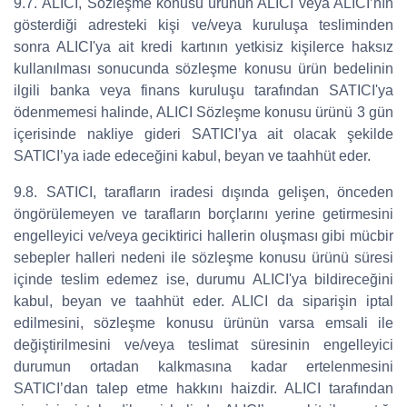
9.7. ALICI, Sözleşme konusu ürünün ALICI veya ALICI’nın
gösterdiği adresteki kişi ve/veya kuruluşa tesliminden
sonra ALICI'ya ait kredi kartının yetkisiz kişilerce haksız
kullanılması sonucunda sözleşme konusu ürün bedelinin
ilgili banka veya finans kuruluşu tarafından SATICI'ya
ödenmemesi halinde, ALICI Sözleşme konusu ürünü 3 gün
içerisinde nakliye gideri SATICI’ya ait olacak şekilde
SATICI’ya iade edeceğini kabul, beyan ve taahhüt eder.
9.8. SATICI, tarafların iradesi dışında gelişen, önceden
öngörülemeyen ve tarafların borçlarını yerine getirmesini
engelleyici ve/veya geciktirici hallerin oluşması gibi mücbir
sebepler halleri nedeni ile sözleşme konusu ürünü süresi
içinde teslim edemez ise, durumu ALICI'ya bildireceğini
kabul, beyan ve taahhüt eder. ALICI da siparişin iptal
edilmesini, sözleşme konusu ürünün varsa emsali ile
değiştirilmesini ve/veya teslimat süresinin engelleyici
durumun ortadan kalkmasına kadar ertelenmesini
SATICI’dan talep etme hakkını haizdir. ALICI tarafından