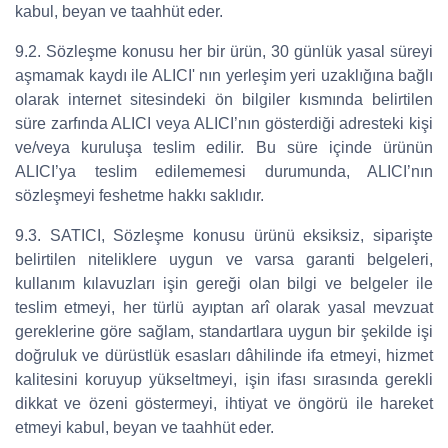
kabul, beyan ve taahhüt eder.
9.2. Sözleşme konusu her bir ürün, 30 günlük yasal süreyi
aşmamak kaydı ile ALICI' nın yerleşim yeri uzaklığına bağlı
olarak internet sitesindeki ön bilgiler kısmında belirtilen
süre zarfında ALICI veya ALICI’nın gösterdiği adresteki kişi
ve/veya kuruluşa teslim edilir. Bu süre içinde ürünün
ALICI’ya teslim edilememesi durumunda, ALICI’nın
sözleşmeyi feshetme hakkı saklıdır.
9.3. SATICI, Sözleşme konusu ürünü eksiksiz, siparişte
belirtilen niteliklere uygun ve varsa garanti belgeleri,
kullanım kılavuzları işin gereği olan bilgi ve belgeler ile
teslim etmeyi, her türlü ayıptan arî olarak yasal mevzuat
gereklerine göre sağlam, standartlara uygun bir şekilde işi
doğruluk ve dürüstlük esasları dâhilinde ifa etmeyi, hizmet
kalitesini koruyup yükseltmeyi, işin ifası sırasında gerekli
dikkat ve özeni göstermeyi, ihtiyat ve öngörü ile hareket
etmeyi kabul, beyan ve taahhüt eder.