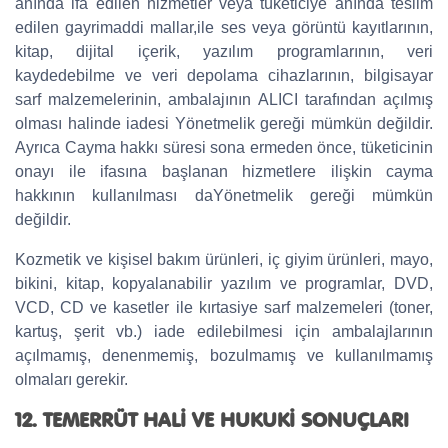
anında ifa edilen hizmetler veya tüketiciye anında teslim
edilen gayrimaddi mallar,ile ses veya görüntü kayıtlarının,
kitap, dijital içerik, yazılım programlarının, veri
kaydedebilme ve veri depolama cihazlarının, bilgisayar
sarf malzemelerinin, ambalajının ALICI tarafından açılmış
olması halinde iadesi Yönetmelik gereği mümkün değildir.
Ayrıca Cayma hakkı süresi sona ermeden önce, tüketicinin
onayı ile ifasına başlanan hizmetlere ilişkin cayma
hakkının kullanılması daYönetmelik gereği mümkün
değildir.
Kozmetik ve kişisel bakım ürünleri, iç giyim ürünleri, mayo,
bikini, kitap, kopyalanabilir yazılım ve programlar, DVD,
VCD, CD ve kasetler ile kırtasiye sarf malzemeleri (toner,
kartuş, şerit vb.) iade edilebilmesi için ambalajlarının
açılmamış, denenmemiş, bozulmamış ve kullanılmamış
olmaları gerekir.
12. TEMERRÜT HALİ VE HUKUKİ SONUÇLARI