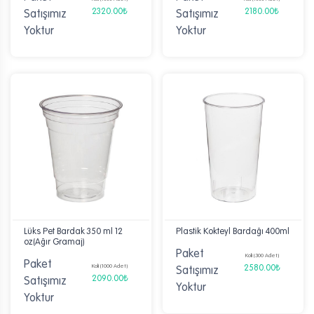
2320.00₺
2180.00₺
Satışımız
Satışımız
Yoktur
Yoktur
Lüks Pet Bardak 350 ml 12
Plastik Kokteyl Bardağı 400ml
oz(Ağır Gramaj)
Paket
Koli (300 Adet)
Paket
Koli (1000 Adet)
2580.00₺
Satışımız
2090.00₺
Satışımız
Yoktur
Yoktur