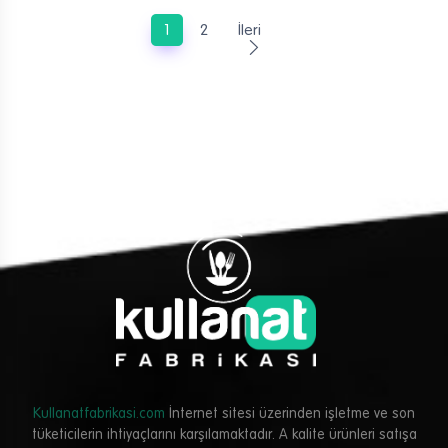
1
2
İleri
Kullanatfabrikasi.com
İnternet sitesi üzerinden işletme ve son
tüketicilerin ihtiyaçlarını karşılamaktadır. A kalite ürünleri satışa