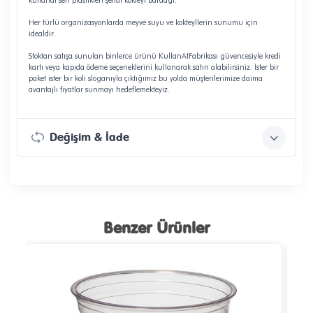
kullanat sert plastikten şeffaf kokteyl bardağı.
Her türlü organizasyonlarda meyve suyu ve kokteyllerin sunumu için
idealdir.
Stoktan satışa sunulan binlerce ürünü
KullanAtFabrikası
güvencesiyle kredi
kartı veya kapıda ödeme seçeneklerini kullanarak satın alabilirsiniz. İster bir
paket ister bir koli sloganıyla çıktığımız bu yolda müşterilerimize daima
avantajlı fiyatlar sunmayı hedeflemekteyiz.
Değişim & İade
Benzer Ürünler