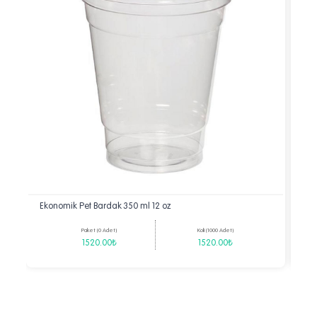
Ekonomik Pet Bardak 350 ml 12 oz
Eko
Paket (0 Adet)
Koli (1000 Adet)
1520.00₺
1520.00₺