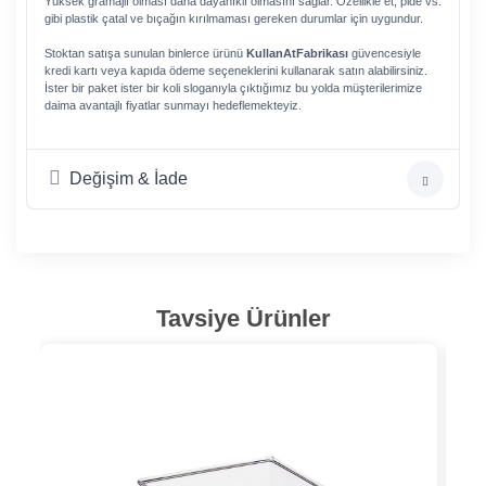
Yüksek gramajlı olması daha dayanıklı olmasını sağlar. Özellikle et, pide vs.
gibi plastik çatal ve bıçağın kırılmaması gereken durumlar için uygundur.
Stoktan satışa sunulan binlerce ürünü
KullanAtFabrikası
güvencesiyle
kredi kartı veya kapıda ödeme seçeneklerini kullanarak satın alabilirsiniz.
İster bir paket ister bir koli sloganıyla çıktığımız bu yolda müşterilerimize
daima avantajlı fiyatlar sunmayı hedeflemekteyiz.
Değişim & İade
Tavsiye Ürünler
20