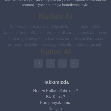
avantajlı fiyatlar sunmayı hedeflemekteyiz.
Kullan At
Kullan at
fabrikası; uygun fiyatlı kaliteli firmalara özel
baskılı ürünler. Plastik bardak, kraft çanta, yemek kapları ve
kutuları gibi bir çok hazır ürün sizleri bekliyor.
Kullan at
ürünlerinde kalitenin ve uygun fiyatların buluştuğu site.
Kullan At
Hakkımızda
Neden Kullanatfabrikası?
Biz Kimiz?
Kampanyalarımız
İletişim