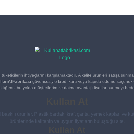
tüketicilerin ihtiyaçlarını karşılamaktadır. A kalite ürünleri satışa sunm
llanAtFabrikası
güvencesiyle kredi kartı veya kapıda ödeme seçeneklerini 
ıktığımız bu yolda müşterilerimize daima avantajlı fiyatlar sunmayı hed
Kullan At
el baskılı ürünler. Plastik bardak, kraft çanta, yemek kapları ve kut
ürünlerinde kalitenin ve uygun fiyatların buluştuğu site.
Kullan At