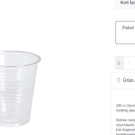
Koli İç
Paket 
Ürün 
180 cc Hacmi
üretilmiş pla
Stoktan satı
veya kapıda ö
koli sloganıy
hedeflemekte