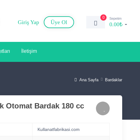
0
Sepetim
Giriş Yap
Üye Ol
0.00₺
tları
İletişim
Ana Sayfa
Bardaklar
ik Otomat Bardak 180 cc
Kullanatfabrikasi.com