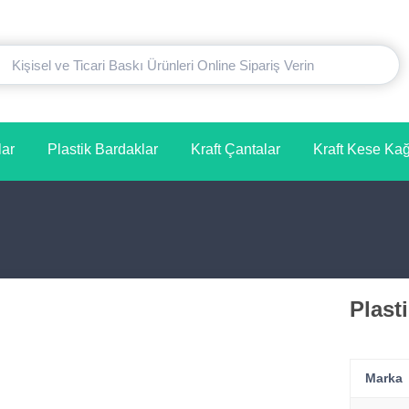
lar
Plastik Bardaklar
Kraft Çantalar
Kraft Kese Kağı
Plast
Marka