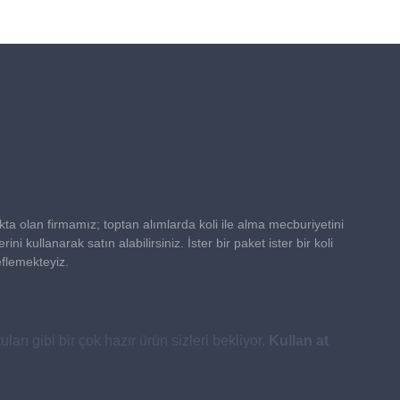
2090.00₺
akta olan firmamız; toptan alımlarda koli ile alma mecburiyetini
kullanarak satın alabilirsiniz. İster bir paket ister bir koli
eflemekteyiz.
uları gibi bir çok hazır ürün sizleri bekliyor.
Kullan at