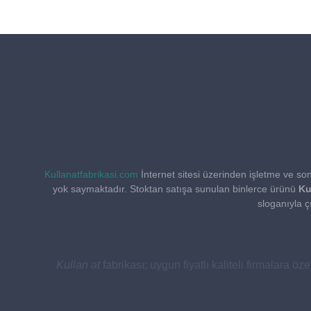
2090.00₺
Kullanatfabrikasi.com
İnternet sitesi üzerinden işletme ve son 
yok saymaktadır. Stoktan satışa sunulan binlerce ürünü
Ku
sloganıyla ç
Kullan at
fabrikası; uygun fiyatlı kaliteli firmalara öz