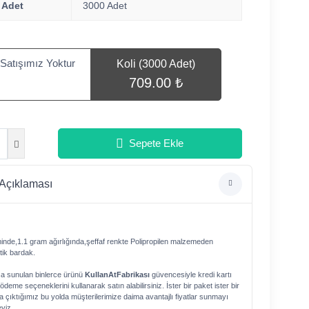
i Adet
3000 Adet
Satışımız Yoktur
Koli (3000 Adet)
709.00 ₺
Sepete Ekle
Açıklaması
nde,1.1 gram ağırlığında,şeffaf renkte Polipropilen malzemeden
stik bardak.
şa sunulan binlerce ürünü
KullanAtFabrikası
güvencesiyle kredi kartı
deme seçeneklerini kullanarak satın alabilirsiniz. İster bir paket ister bir
la çıktığımız bu yolda müşterilerimize daima avantajlı fiyatlar sunmayı
yiz.